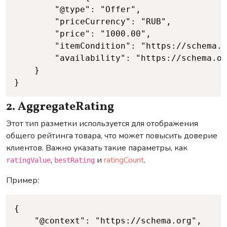
		"@type": "Offer",

		"priceCurrency": "RUB",

		"price": "1000.00",

		"itemCondition": "https://schema.org/NewCondition",

		"availability": "https://schema.org/InStock"

	}

}
2. AggregateRating
Этот тип разметки используется для отображения
общего рейтинга товара, что может повысить доверие
клиентов. Важно указать такие параметры, как
,
и
ratingCount
.
ratingValue
bestRating
Пример:
Copy
{

	"@context": "https://schema.org",
