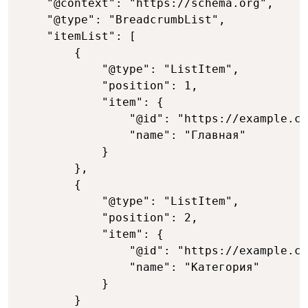
	"@context": "https://schema.org",

	"@type": "BreadcrumbList",

	"itemList": [

		{

			"@type": "ListItem",

			"position": 1,

			"item": {

				"@id": "https://example.com/",

				"name": "Главная"

			}

		},

		{

			"@type": "ListItem",

			"position": 2,

			"item": {

				"@id": "https://example.com/category",

				"name": "Категория"

			}

		}
