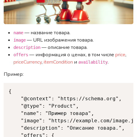
— название товара.
name
— URL изображения товара.
image
— описание товара.
description
— информация о ценах, в том числе
price
,
offers
priceCurrency
,
itemCondition
и
.
availability
Пример:
Copy
{

	"@context": "https://schema.org",

	"@type": "Product",

	"name": "Пример товара",

	"image": "https://example.com/image.jpg",

	"description": "Описание товара.",

	"offers": {
