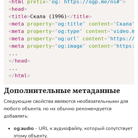
<
html
prefix
=
"
og: https://ogp.me/ns#
"
>
<
head
>
<
title
>
Скала (1996)
</
title
>
<
meta
property
=
"
og:title
"
content
=
"
Скала
"
<
meta
property
=
"
og:type
"
content
=
"
video.mo
<
meta
property
=
"
og:url
"
content
=
"
https://w
<
meta
property
=
"
og:image
"
content
=
"
https:/
</
head
>
</
html
>
Дополнительные метаданные
Следующие свойства являются необязательными для
любого объекта, но их обычно рекомендуется
добавлять:
og:audio
- URL к аудиофайлу, который сопутствует
этому объекту.