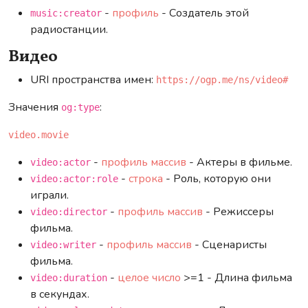
-
профиль
- Создатель этой
music:creator
радиостанции.
Видео
URI пространства имен:
https://ogp.me/ns/video#
Значения
:
og:type
video.movie
-
профиль
массив
- Актеры в фильме.
video:actor
-
строка
- Роль, которую они
video:actor:role
играли.
-
профиль
массив
- Режиссеры
video:director
фильма.
-
профиль
массив
- Сценаристы
video:writer
фильма.
-
целое число
>=1 - Длина фильма
video:duration
в секундах.