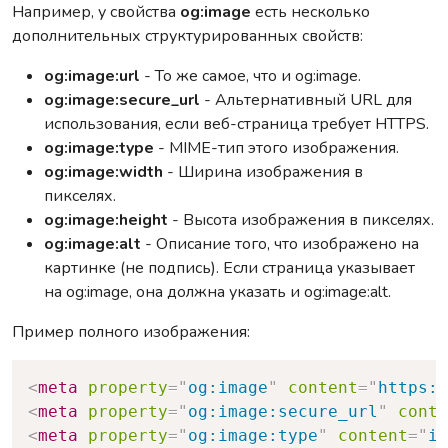
Например, у свойства
og:image
есть несколько
дополнительных структурированных свойств:
og:image:url
- То же самое, что и og:image.
og:image:secure_url
- Альтернативный URL для
использования, если веб-страница требует HTTPS.
og:image:type
- MIME-тип этого изображения.
og:image:width
- Ширина изображения в
пикселях.
og:image:height
- Высота изображения в пикселях.
og:image:alt
- Описание того, что изображено на
картинке (не подпись). Если страница указывает
на og:image, она должна указать и og:image:alt.
Пример полного изображения:
Copy
<
meta
property
=
"
og:image
"
content
=
"
https:/
<
meta
property
=
"
og:image:secure_url
"
conte
<
meta
property
=
"
og:image:type
"
content
=
"
im