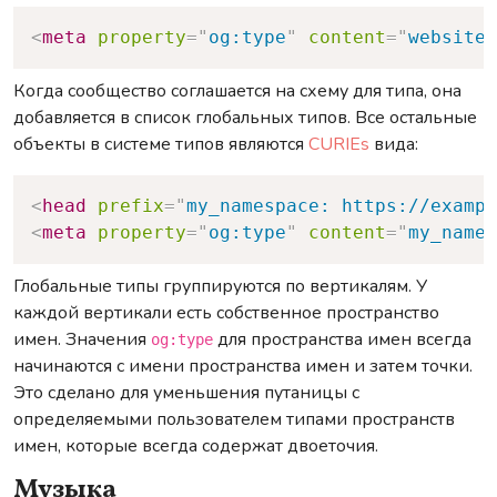
Copy
<
meta
property
=
"
og:type
"
content
=
"
website
"
Когда сообщество соглашается на схему для типа, она
добавляется в список глобальных типов. Все остальные
объекты в системе типов являются
CURIEs
вида:
Copy
<
head
prefix
=
"
my_namespace: https://exampl
<
meta
property
=
"
og:type
"
content
=
"
my_names
Глобальные типы группируются по вертикалям. У
каждой вертикали есть собственное пространство
имен. Значения
для пространства имен всегда
og:type
начинаются с имени пространства имен и затем точки.
Это сделано для уменьшения путаницы с
определяемыми пользователем типами пространств
имен, которые всегда содержат двоеточия.
Музыка