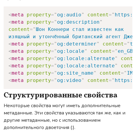
Copy
<
meta
property
=
"
og:audio
"
content
=
"
https:/
<
meta
property
=
"
og:description
"
content
=
"
Шон Коннери стал известен как

изящный и утончённый британский агент Джей
<
meta
property
=
"
og:determiner
"
content
=
"
th
<
meta
property
=
"
og:locale
"
content
=
"
en_GB
"
<
meta
property
=
"
og:locale:alternate
"
conte
<
meta
property
=
"
og:locale:alternate
"
conte
<
meta
property
=
"
og:site_name
"
content
=
"
IMD
<
meta
property
=
"
og:video
"
content
=
"
https:/
Структурированные свойства
Некоторые свойства могут иметь дополнительные
метаданные. Эти свойства указываются так же, как и
другие метаданные, но с использованием
дополнительного двоеточия (:).