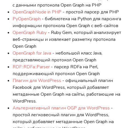
с данными протокола Open Graph на PHP
OpenGraphNode in PHP
- простой парсер для PHP
PyOpenGraph
- библиотека на Python для парсинга
информации протокола Open Graph с веб-сайтов
OpenGraph Ruby
- Ruby Gem, который анализирует
веб-страницы и извлекает разметку протокола
Open Graph
OpenGraph for Java
- небольшой класс Java,
представляющий протокол Open Graph
RDF::RDFa::Parser
- парсер RDFa на Perl,
поддерживающий протокол Open Graph
Плагин для WordPress
- официальный плагин
Facebook для WordPress, который добавляет
метаданные Open Graph на сайты, работающие на
WordPress.
Альтернативный плагин OGP для WordPress
-
простой легковесный плагин для WordPress,
который добавляет метаданные Open Graph на