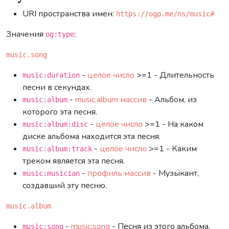
URI пространства имен:
https://ogp.me/ns/music#
Значения
:
og:type
music.song
-
целое число
>=1 - Длительность
music:duration
песни в секундах.
-
music.album
массив
- Альбом, из
music:album
которого эта песня.
-
целое число
>=1 - На каком
music:album:disc
диске альбома находится эта песня.
-
целое число
>=1 - Каким
music:album:track
треком является эта песня.
-
профиль
массив
- Музыкант,
music:musician
создавший эту песню.
music.album
-
music.song
- Песня из этого альбома.
music:song