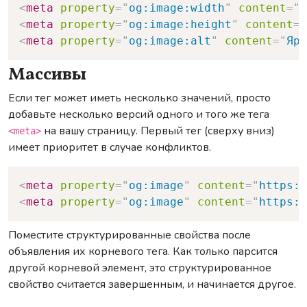
<
meta
property
=
"
og:image:width
"
content
=
"
4
<
meta
property
=
"
og:image:height
"
content
=
"
<
meta
property
=
"
og:image:alt
"
content
=
"
Ярк
Массивы
Если тег может иметь несколько значений, просто
добавьте несколько версий одного и того же тега
на вашу страницу. Первый тег (сверху вниз)
<meta>
имеет приоритет в случае конфликтов.
Copy
<
meta
property
=
"
og:image
"
content
=
"
https:/
<
meta
property
=
"
og:image
"
content
=
"
https:/
Поместите структурированные свойства после
объявления их корневого тега. Как только парсится
другой корневой элемент, это структурированное
свойство считается завершенным, и начинается другое.