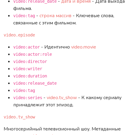
-
дата и время
- Дата выхода
video:release_date
фильма.
-
строка
массив
- Ключевые слова,
video:tag
связанные с этим фильмом.
video.episode
- Идентично
video.movie
video:actor
video:actor:role
video:director
video:writer
video:duration
video:release_date
video:tag
-
video.tv_show
- К какому сериалу
video:series
принадлежит этот эпизод.
video.tv_show
Многосерийный телевизионный шоу. Метаданные