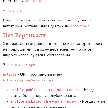
идентичны
video.movie
.
video.other
Видео, которое не относится ни к одной другой
категории. Метаданные идентичны
video.movie
.
Нет Вертикали
Это глобально определенные объекты, которые просто
не подходят ни под одну вертикаль, но при этом
широко используются и согласованы.
Значения
:
og:type
- URI пространства имен:
article
https://ogp.me/ns/article#
-
дата и время
- Когда
article:published_time
статья была впервые опубликована.
-
дата и время
- Когда статья
article:modified_time
была последний раз изменена.