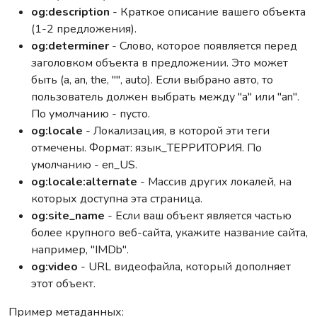
og:description
- Краткое описание вашего объекта
(1-2 предложения).
og:determiner
- Слово, которое появляется перед
заголовком объекта в предложении. Это может
быть (a, an, the, "", auto). Если выбрано авто, то
пользователь должен выбрать между "a" или "an".
По умолчанию - пусто.
og:locale
- Локализация, в которой эти теги
отмечены. Формат: язык_ТЕРРИТОРИЯ. По
умолчанию - en_US.
og:locale:alternate
- Массив других локалей, на
которых доступна эта страница.
og:site_name
- Если ваш объект является частью
более крупного веб-сайта, укажите название сайта,
например, "IMDb".
og:video
- URL видеофайла, который дополняет
этот объект.
Пример метаданных: