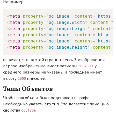
Например:
Copy
<
meta
property
=
"
og:image
"
content
=
"
https:/
<
meta
property
=
"
og:image:width
"
content
=
"
3
<
meta
property
=
"
og:image:height
"
content
=
"
<
meta
property
=
"
og:image
"
content
=
"
https:/
<
meta
property
=
"
og:image
"
content
=
"
https:/
<
meta
property
=
"
og:image:height
"
content
=
"
означает, что на этой странице есть 3 изображения:
первое изображение имеет размеры
, у
300x300
среднего размеры не указаны, а последнее имеет
высоту
пикселей.
1000
Типы Объектов
Чтобы ваш объект был представлен в графе,
необходимо указать его тип. Это делается с помощью
свойства
:
og:type