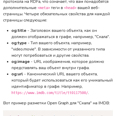
протокола на RDFa, что означает, что вам понадобятся
дополнительные
теги в
вашей веб-
<meta>
<head>
страницы. Четыре обязательных свойства для каждой
страницы следующие:
og:title
- Заголовок вашего объекта, как он
должен отображаться в графе, например, "Скала".
og:type
- Тип вашего объекта, например,
"video.movie". В зависимости от указанного типа
могут потребоваться и другие свойства.
og:image
- URL изображения, которое должно
представлять ваш объект внутри графа.
og:url
- Канонический URL вашего объекта,
который будет использоваться как его уникальный
идентификатор в графе. Например,
.
https://www.imdb.com/title/tt0117500/
Вот пример разметки Open Graph для "Скала" на IMDB:
Copy