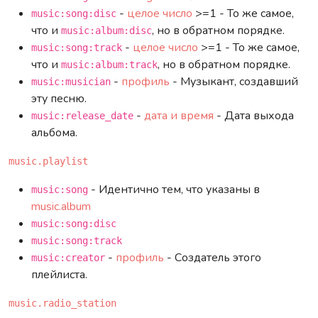
-
целое число
>=1 - То же самое,
music:song:disc
что и
, но в обратном порядке.
music:album:disc
-
целое число
>=1 - То же самое,
music:song:track
что и
, но в обратном порядке.
music:album:track
-
профиль
- Музыкант, создавший
music:musician
эту песню.
-
дата и время
- Дата выхода
music:release_date
альбома.
music.playlist
- Идентично тем, что указаны в
music:song
music.album
music:song:disc
music:song:track
-
профиль
- Создатель этого
music:creator
плейлиста.
music.radio_station