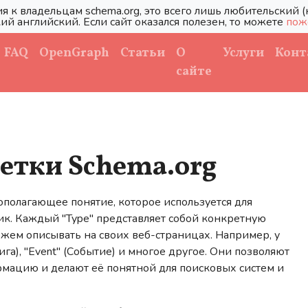
я к владельцам schema.org, это всего лишь любительский
ий английский. Если сайт оказался полезен, то можете
пож
FAQ
OpenGraph
Статьи
О
Услуги
Конт
сайте
етки Schema.org
ополагающее понятие, которое используется для
ик. Каждый "Type" представляет собой конкретную
ожем описывать на своих веб-страницах. Например, у
нига), "Event" (Событие) и многое другое. Они позволяют
мацию и делают её понятной для поисковых систем и