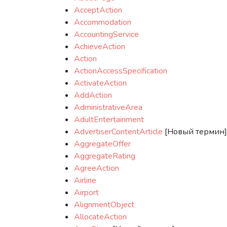
AcceptAction
Accommodation
AccountingService
AchieveAction
Action
ActionAccessSpecification
ActivateAction
AddAction
AdministrativeArea
AdultEntertainment
AdvertiserContentArticle
[Новый термин]
AggregateOffer
AggregateRating
AgreeAction
Airline
Airport
AlignmentObject
AllocateAction