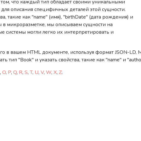
в том, что каждый тип обладает своими уникальными
ат для описания специфичных деталей этой сущности.
, такие как "name" (имя), "birthDate" (дата рождения) и
пы в микроразметке, мы описываем сущности на
вые системы могли легко их интерпретировать и
его в вашем HTML документе, используя формат JSON-LD, M
ь тип "Book" и указать свойства, такие как "name" и "author
,
O
,
P
,
Q
,
R
,
S
,
T
,
U
,
V
,
W
,
X
,
Z
.