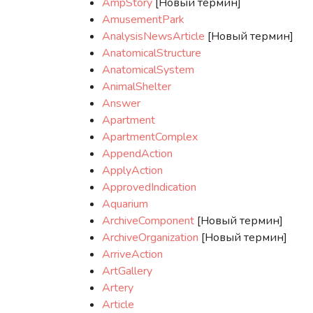
AmpStory
[Новый термин]
AmusementPark
AnalysisNewsArticle
[Новый термин]
AnatomicalStructure
AnatomicalSystem
AnimalShelter
Answer
Apartment
ApartmentComplex
AppendAction
ApplyAction
ApprovedIndication
Aquarium
ArchiveComponent
[Новый термин]
ArchiveOrganization
[Новый термин]
ArriveAction
ArtGallery
Artery
Article