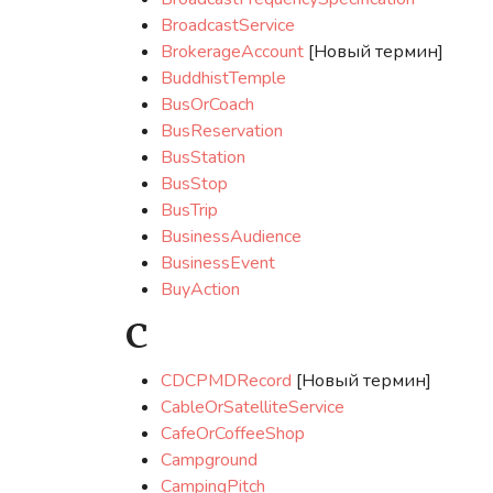
BroadcastService
BrokerageAccount
[Новый термин]
BuddhistTemple
BusOrCoach
BusReservation
BusStation
BusStop
BusTrip
BusinessAudience
BusinessEvent
BuyAction
C
CDCPMDRecord
[Новый термин]
CableOrSatelliteService
CafeOrCoffeeShop
Campground
CampingPitch