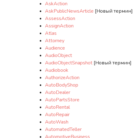
AskAction
AskPublicNewsArticle
[Новый термин]
AssessAction
AssignAction
Atlas
Attorney
Audience
AudioObject
AudioObjectSnapshot
[Новый термин]
Audiobook
AuthorizeAction
AutoBodyShop
AutoDealer
AutoPartsStore
AutoRental
AutoRepair
AutoWash
AutomatedTeller
AutomotiveBusiness