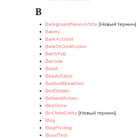
B
BackgroundNewsArticle
[Новый термин]
Bakery
BankAccount
BankOrCreditUnion
BarOrPub
Barcode
Beach
BeautySalon
BedAndBreakfast
BedDetails
BefriendAction
BikeStore
BioChemEntity
[Новый термин]
Blog
BlogPosting
BloodTest