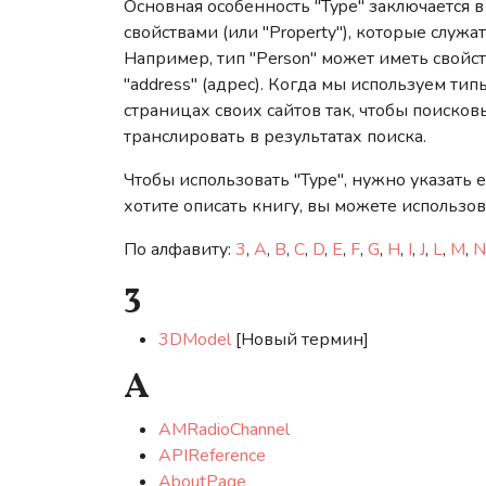
Основная особенность "Type" заключается 
свойствами (или "Property"), которые служ
Например, тип "Person" может иметь свойства
"address" (адрес). Когда мы используем ти
страницах своих сайтов так, чтобы поиско
транслировать в результатах поиска.
Чтобы использовать "Type", нужно указать 
хотите описать книгу, вы можете использоват
По алфавиту:
3
,
A
,
B
,
C
,
D
,
E
,
F
,
G
,
H
,
I
,
J
,
L
,
M
,
N
3
3DModel
[Новый термин]
A
AMRadioChannel
APIReference
AboutPage