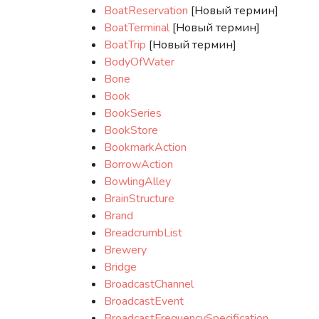
BoatReservation
[Новый термин]
BoatTerminal
[Новый термин]
BoatTrip
[Новый термин]
BodyOfWater
Bone
Book
BookSeries
BookStore
BookmarkAction
BorrowAction
BowlingAlley
BrainStructure
Brand
BreadcrumbList
Brewery
Bridge
BroadcastChannel
BroadcastEvent
BroadcastFrequencySpecification