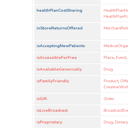
healthPlanCostSharing
HealthPlanN
HealthPlanF
inStoreReturnsOffered
MerchantRet
isAcceptingNewPatients
MedicalOrgan
isAccessibleForFree
Place
,
Event
isAvailableGenerically
Drug
isFamilyFriendly
Product
,
Off
CreativeWor
isGift
Order
isLiveBroadcast
BroadcastEv
isProprietary
Drug
,
Dietar