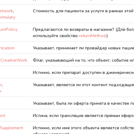
etwork
,
Стоимость для пациента за услуги в рамках этой
ormulary
urnPolicy
Предлагаются ли возвраты в магазине? (Для бо
используйте свойство
returnMethod
.)
ization
Указывает, принимает ли провайдер новых пацие
,
CreativeWork
Флаг, указывающий на то, что объект, событие и
Истинно, если препарат доступен в дженерическ
er
,
Указывает, является ли этот контент подходящи
k
Указывает, была ли оферта принята в качестве п
ent
Истина, если трансляция является прямым эфиро
ySupplement
Истинно, если имя этого объекта является собс