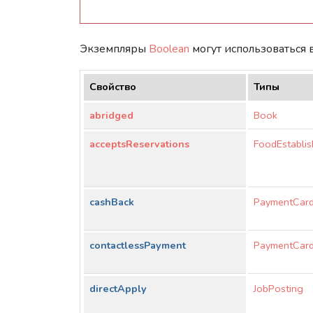
Экземпляры
Boolean
могут использоваться 
Свойство
Типы
abridged
Book
acceptsReservations
FoodEstabli
cashBack
PaymentCar
contactlessPayment
PaymentCar
directApply
JobPosting