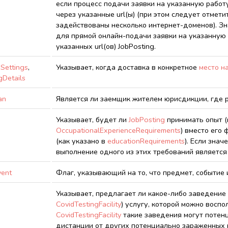
если процесс подачи заявки на указанную рабо
через указанные url(ы) (при этом следует отмети
задействованы несколько интернет-доменов). З
для прямой онлайн-подачи заявки на указанную 
указанных url(ов) JobPosting.
Settings
,
Указывает, когда доставка в конкретное
место н
gDetails
an
Является ли заемщик жителем юрисдикции, где 
Указывает, будет ли
JobPosting
принимать опыт (
OccupationalExperienceRequirements
) вместо его
(как указано в
educationRequirements
). Если знач
выполнение одного из этих требований является
vent
Флаг, указывающий на то, что предмет, событие 
Указывает, предлагает ли какое-либо заведение
CovidTestingFacility
) услугу, которой можно воспо
CovidTestingFacility
такие заведения могут потен
дистанции от других потенциально зараженных 