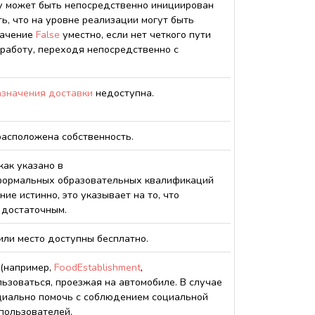
ту может быть непосредственно инициирован
ть, что на уровне реализации могут быть
начение
False
уместно, если нет четкого пути
работу, переходя непосредственно с
азначения доставки
недоступна.
расположена собственность.
как указано в
 формальных образовательных квалификаций
ение истинно, это указывает на то, что
 достаточным.
или место доступны бесплатно.
 (например,
FoodEstablishment
,
льзоваться, проезжая на автомобиле. В случае
циально помочь с соблюдением социальной
пользователей.