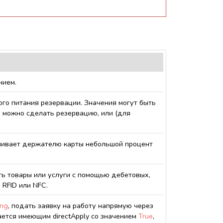
нием.
го питания резервации. Значения могут быть
у можно сделать резервацию, или (для
чивает держателю карты небольшой процент
ть товары или услуги с помощью дебетовых,
 RFID или NFC.
ing
, подать заявку на работу напрямую через
ается имеющим directApply со значением
True
,