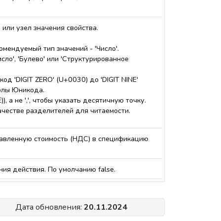
) или узел значения свойства.
омендуемый тип значений - 'Число'.
исло', 'Булево' или 'Структурированное
д 'DIGIT ZERO' (U+0030) до 'DIGIT NINE'
волы Юникода.
), а не ',', чтобы указать десятичную точку.
ачестве разделителей для читаемости.
бавленную стоимость (НДС) в спецификацию
ия действия. По умолчанию false.
Дата обновления:
20.11.2024