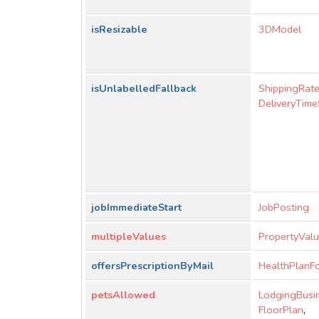
isResizable
3DModel
isUnlabelledFallback
ShippingRate
DeliveryTime
jobImmediateStart
JobPosting
multipleValues
PropertyValu
offersPrescriptionByMail
HealthPlanF
petsAllowed
LodgingBusi
FloorPlan
,