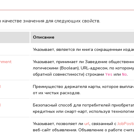
в качестве значения для следующих свойств.
Описание
Указывает, является ли книга сокращенным изда
shment
Указывает, принимает ли Заведение общественно
логическими (Boolean), URL-адресом, по котором
обратной совместимости) строками
или
.
Yes
No
d
Преимущество держателя карты, которое выпла
от их чистых расходов.
d
Безопасный способ для потребителей приобрета
кредитных или смарт-карт, используя технологии
Указывает, позволяет ли
url
, связанный с
JobPost
веб-сайт объявления. Объявление о работе счит