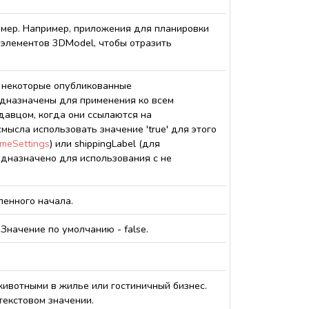
змер. Например, приложения для планировки
 элементов 3DModel, чтобы отразить
то некоторые опубликованные
дназначены для применения ко всем
давцом, когда они ссылаются на
смысла использовать значение 'true' для этого
imeSettings
) или shippingLabel (для
редназначено для использования с не
ленного начала.
Значение по умолчанию - false.
ивотными в жилье или гостиничный бизнес.
екстовом значении.