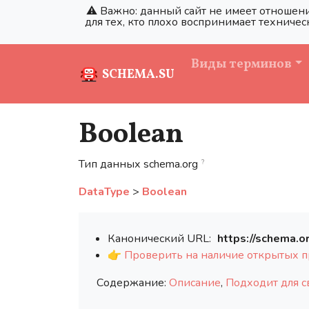
⚠️ Важно: данный сайт не имеет отношени
для тех, кто плохо воспринимает техничес
Виды терминов
SCHEMA.SU
Boolean
Тип данных schema.org
?
DataType
>
Boolean
Канонический URL:
https://schema.o
👉
Проверить на наличие открытых п
Содержание:
Описание
,
Подходит для с