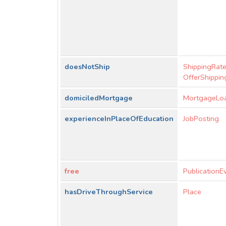
doesNotShip
ShippingRate
OfferShippin
domiciledMortgage
MortgageLo
experienceInPlaceOfEducation
JobPosting
free
PublicationE
hasDriveThroughService
Place