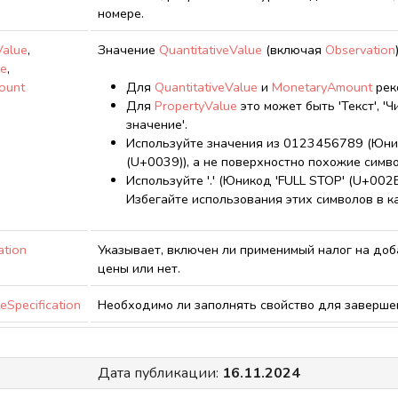
номере.
Value
,
Значение
QuantitativeValue
(включая
Observation
ue
,
ount
Для
QuantitativeValue
и
MonetaryAmount
рек
Для
PropertyValue
это может быть 'Текст', 'Ч
значение'.
Используйте значения из 0123456789 (Юнико
(U+0039)), а не поверхностно похожие сим
Используйте '.' (Юникод 'FULL STOP' (U+002E)
Избегайте использования этих символов в к
ation
Указывает, включен ли применимый налог на до
цены или нет.
eSpecification
Необходимо ли заполнять свойство для завершен
Дата публикации:
16.11.2024