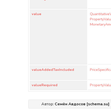
value
Quantitative
PropertyVal
MonetaryAm
valueAddedTaxIncluded
PriceSpecific
valueRequired
PropertyValu
Автор:
Семён Авдосов [schema.su]