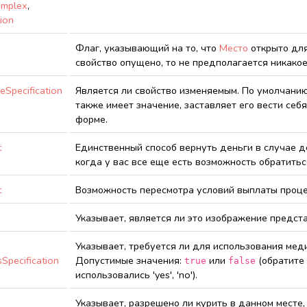
omplex
,
ion
Флаг, указывающий на то, что
Место
открыто для
свойство опущено, то не предполагается никако
eSpecification
Является ли свойство изменяемым. По умолчанию 
также имеет значение, заставляет его вести себ
форме.
t
Единственный способ вернуть деньги в случае д
когда у вас все еще есть возможность обратитьс
t
Возможность пересмотра условий выплаты процен
Указывает, является ли это изображение предс
Указывает, требуется ли для использования меди
Specification
Допустимые значения:
или
(обратите
true
false
использовались 'yes', 'no').
Указывает, разрешено ли курить в данном месте,