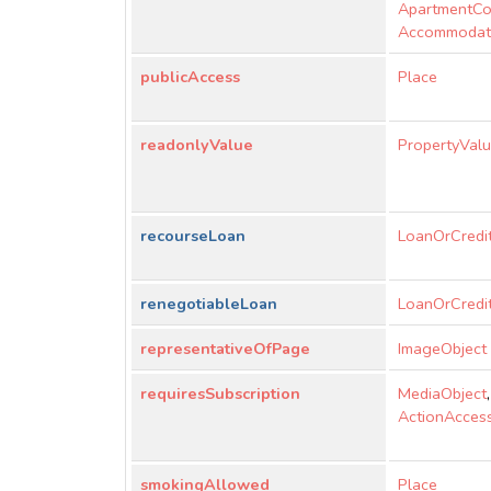
ApartmentC
Accommodat
publicAccess
Place
readonlyValue
PropertyValu
recourseLoan
LoanOrCredi
renegotiableLoan
LoanOrCredi
representativeOfPage
ImageObject
requiresSubscription
MediaObject
,
ActionAccess
smokingAllowed
Place