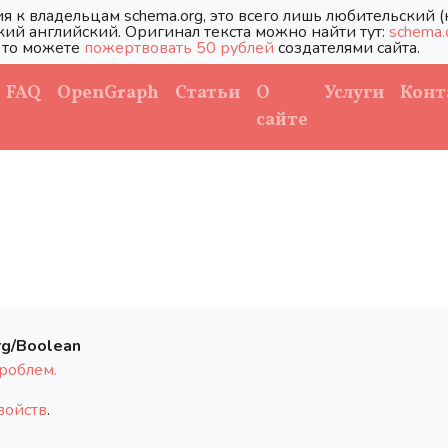
я к владельцам schema.org, это всего лишь любительский
кий английский. Оригинал текста можно найти тут:
schema.
то можете
пожертвовать 50 рублей
создателями сайта.
FAQ
OpenGraph
Статьи
О
Услуги
Конт
сайте
rg/Boolean
роблем.
войств
.