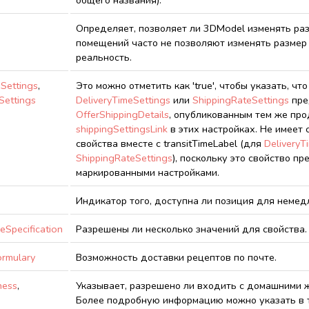
общего названия).
Определяет, позволяет ли 3DModel изменять ра
помещений часто не позволяют изменять размер
реальность.
Settings
,
Это можно отметить как 'true', чтобы указать, ч
Settings
DeliveryTimeSettings
или
ShippingRateSettings
пре
OfferShippingDetails
, опубликованным тем же про
shippingSettingsLink
в этих настройках. Не имеет 
свойства вместе с transitTimeLabel (для
DeliveryT
ShippingRateSettings
), поскольку это свойство п
маркированными настройками.
Индикатор того, доступна ли позиция для немед
eSpecification
Разрешены ли несколько значений для свойства. 
ormulary
Возможность доставки рецептов по почте.
ness
,
Указывает, разрешено ли входить с домашними ж
Более подробную информацию можно указать в т